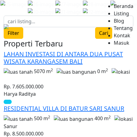
Beranda
Listing
Blog
Tentang
Filter
Cari
Kontak
Properti Terbaru
Masuk
LAHAN INVESTASI DI ANTARA DUA PUSAT
WISATA KARANGASEM BALI
2
2
5070 m
0 m
Rp. 7.605.000.000
Harya Raditya
RESIDENTIAL VILLA DI BATUR SARI SANUR
2
2
500 m
400 m
Sanur
Rp. 8.500.000.000