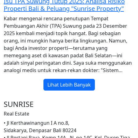
Isu TPA Suwung Tutup 2025: Analisa Risiko
Properti Bali & Peluang "Sunrise Property"
Kabar mengenai rencana penutupan Tempat
Pembuangan Akhir (TPA) Suwung pada 23 Desember
2025 kembali menjadi topik hangat. Bagi sebagian
orang, ini mungkin hanya berita lingkungan. Namun,
bagi Anda investor properti—terutama yang
memegang aset di kawasan padat Bali Selatan—ini
adalah sinyal peringatan dini. Saya suka menggunakan
analogi medis untuk rekan-rekan dokter: "Sistem…
Lihat Lebih Banyak
SUNRISE
Real Estate
• Jl Kerthawinangun I A no.8,
Sidakarya, Denpasar Bali 80224
• Jl Pertani Raya. Komp 14A - N. no.14C. Kel. Duren Tiga