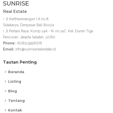
SUNRISE
Real Estate
• Jl Kerthawinangun I A no.8,
Sidakarya, Denpasar Bali 80224
• Jl Pertani Raya. Komp 14A - N. no.14C. Kel. Duren Tiga
Pancoran. Jakarta Selatan. 12760
Phone:
+628113996676
Email:
info@sunriserealestate.id
Tautan Penting
Beranda
Listing
Blog
Tentang
Kontak